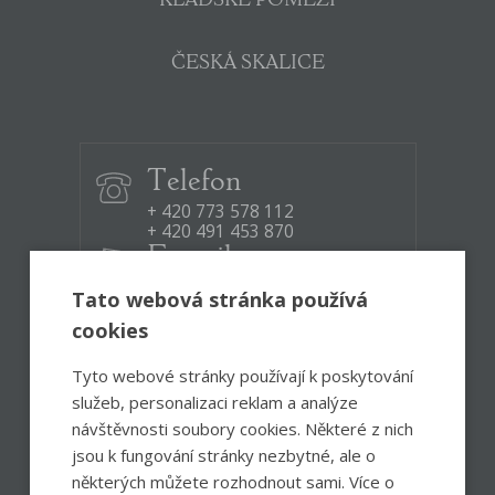
KLADSKÉ POMEZÍ
ČESKÁ SKALICE
Telefon
+ 420 773 578 112
+ 420 491 453 870
E-mail
infocentrum@ceskoskalicko.cz
Tato webová stránka používá
cookies
Otevírací doba:
Po – Pá
8:30 – 12:00, 12:30 – 17:00
Tyto webové stránky používají k poskytování
So
8:00 – 13:00
služeb, personalizaci reklam a analýze
návštěvnosti soubory cookies. Některé z nich
jsou k fungování stránky nezbytné, ale o
Facebook
Instagram
některých můžete rozhodnout sami. Více o