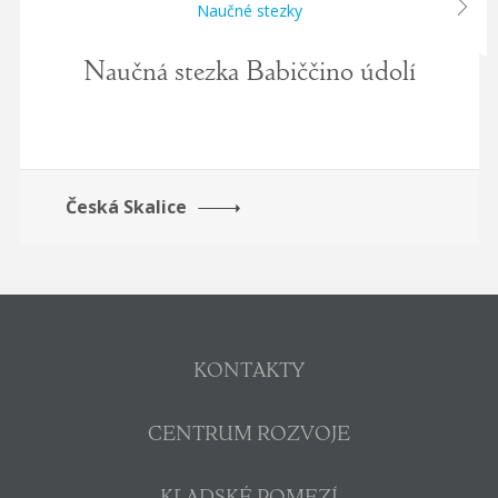
next
Naučné stezky
Naučná stezka Babiččino údolí
Česká Skalice
KONTAKTY
CENTRUM ROZVOJE