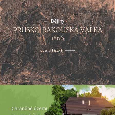
Dějiny
PRUSKO-RAKOUSKÁ VÁLKA
1866
poznat historii
Chráněné území