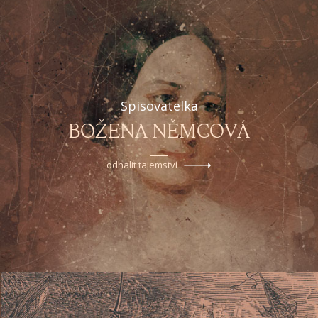
Spisovatelka
BOŽENA NĚMCOVÁ
odhalit tajemství