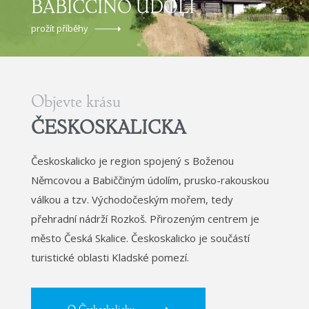
BABIČČINO ÚDOLÍ
prožít příběhy
Objevte krásu
ČESKOSKALICKA
Českoskalicko je region spojený s Boženou
Němcovou a Babiččiným údolím, prusko-rakouskou
válkou a tzv. Východočeským mořem, tedy
přehradní nádrží Rozkoš. Přirozeným centrem je
město Česká Skalice. Českoskalicko je součástí
turistické oblasti Kladské pomezí.